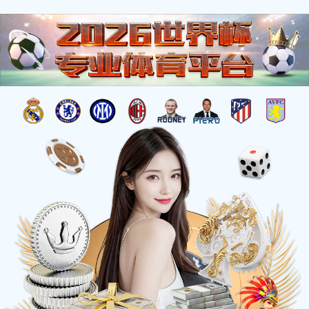
注册入口
九游会登录
· 体育观看更便
捷
连接你的赛事视野，打造球迷专属的数字主场。
九游会登
录网页版
提供多终端支持、高清视频、 实时比分与赛事推
荐，让你随时随地畅享体育内容。
网页端入口