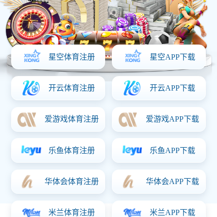
下载APP
九游会登录公司简介
九游会登录
是一家面向全球市场的综合体育赛事直播与数据
服务平台，专注于为体育迷打造高品质的数字化观赛体验。
我们整合
高清赛事直播、数据分析、多终端同步
等核心功
能，为用户提供一站式的九游会登录服务。
平台通过多项国际安全认证，系统架构稳定高效，全面适配
APP、PC 和移动网页端。在东南亚、中东、欧洲等区域建立